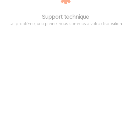
Support technique
Un problème, une panne, nous sommes à votre disposition
QUI EST ADAM PYROMETRIE
Adam Pyrométrie, un savoir-faire avant tout !
Créée en 1966 par Monsieur Charles ADAM, spécialiste de la pyrométrie,
puis reprise en 1998 par Monsieur Patrice BILLARD qui a poursuivi son
activité et développé des compétences vers un service complet aux
professionnels, artisans et hobbistes de la céramique.
Spécialisation par la suite dans le verre et le bronze d’art ainsi qu’aux
industriels dans différents domaines, tels que la céramique, le verre, le
traitement thermique et l’incinération.