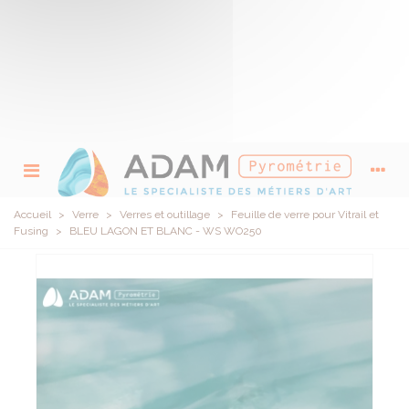
Accueil
>
Verre
>
Verres et outillage
>
Feuille de verre pour Vitrail et
Fusing
>
BLEU LAGON ET BLANC - WS WO250