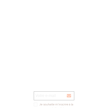
Nos horaires d'ouverture:
lundi au vendredi: 09h00 - 13h00 / 14h00 - 18h00
1er samedi du mois: 09h00 - 12h00 de septembre à décembre (magasin
verre UNIQUEMENT)
Voir sur la carte
Je souhaite m'inscrire à la