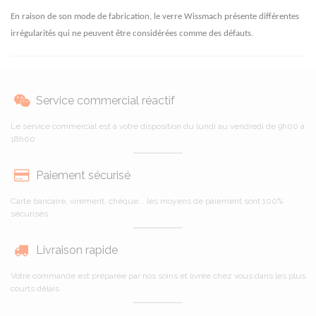
En raison de son mode de fabrication, le verre Wissmach présente différentes
irrégularités qui ne peuvent être considérées comme des défauts.
Service commercial réactif
Le service commercial est à votre disposition du lundi au vendredi de 9h00 à
18h00
Paiement sécurisé
Carte bancaire, virement, chèque... les moyens de paiement sont 100%
sécurisés
Livraison rapide
Votre commande est préparée par nos soins et livrée chez vous dans les plus
courts délais