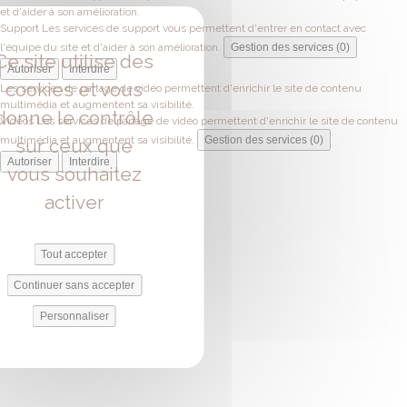
et d'aider à son amélioration.
Support
Les services de support vous permettent d'entrer en contact avec
l'équipe du site et d'aider à son amélioration.
Gestion des services (0)
Ce site utilise des
Autoriser
Interdire
cookies et vous
Les services de partage de vidéo permettent d'enrichir le site de contenu
multimédia et augmentent sa visibilité.
donne le contrôle
Vidéos
Les services de partage de vidéo permettent d'enrichir le site de contenu
multimédia et augmentent sa visibilité.
Gestion des services (0)
sur ceux que
Autoriser
Interdire
vous souhaitez
activer
Tout accepter
Continuer sans accepter
Personnaliser