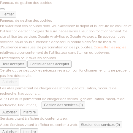
Panneau de gestion des cookies
Fermer
Panneau de gestion des cookies
En autorisant ces services tiers, vous acceptez le dépôt et la lecture de cookies et
l'utilisation de technologies de suivi nécessaires à leur bon fonctionnement. Ce
site utilise les services Google Analytics et Google Adwords. En acceptant ces
services, vous nous autorisez à déposer un cookie à des fins de mesure
d'audience mais aussi de personnalisation des publicités.
Consulter les règles
relatives au consentement de l'utilisateur dans l'Union européenne.
Préférences pour tous les services
Tout accepter
Continuer sans accepter
Ce site utilise des cookies nécessaires à son bon fonctionnement. Ils ne peuvent
pas être désactivés.
Autoriser
Les APIs permettent de charger des scripts : géolocalisation, moteurs de
recherche, traductions, ...
APIs
Les APIs permettent de charger des scripts : géolocalisation, moteurs de
recherche, traductions, ...
Gestion des services (0)
Autoriser
Interdire
Services visant à afficher du contenu web.
Autre
Services visant à afficher du contenu web.
Gestion des services (0)
Autoriser
Interdire