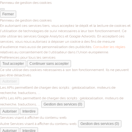
Panneau de gestion des cookies
Fermer
Panneau de gestion des cookies
En autorisant ces services tiers, vous acceptez le dépôt et la lecture de cookies et
l'utilisation de technologies de suivi nécessaires à leur bon fonctionnement. Ce
site utilise les services Google Analytics et Google Adwords. En acceptant ces
services, vous nous autorisez à déposer un cookie à des fins de mesure
d'audience mais aussi de personnalisation des publicités.
Consulter les règles
relatives au consentement de l'utilisateur dans l'Union européenne.
Préférences pour tous les services
Tout accepter
Continuer sans accepter
Ce site utilise des cookies nécessaires à son bon fonctionnement. Ils ne peuvent
pas être désactivés.
Autoriser
Les APIs permettent de charger des scripts : géolocalisation, moteurs de
recherche, traductions, ...
APIs
Les APIs permettent de charger des scripts : géolocalisation, moteurs de
recherche, traductions, ...
Gestion des services (0)
Autoriser
Interdire
Services visant à afficher du contenu web.
Autre
Services visant à afficher du contenu web.
Gestion des services (0)
Autoriser
Interdire