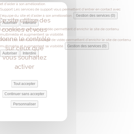
et d'aider à son amélioration.
Support
Les services de support vous permettent d'entrer en contact avec
l'équipe du site et d'aider à son amélioration.
Gestion des services (0)
Ce site utilise des
Autoriser
Interdire
cookies et vous
Les services de partage de vidéo permettent d'enrichir le site de contenu
multimédia et augmentent sa visibilité.
donne le contrôle
Vidéos
Les services de partage de vidéo permettent d'enrichir le site de contenu
multimédia et augmentent sa visibilité.
Gestion des services (0)
sur ceux que
Autoriser
Interdire
vous souhaitez
activer
Tout accepter
Continuer sans accepter
Personnaliser